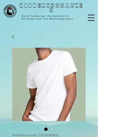
Kodderschnauze
n
Deine flensburger Hundeschule für
Körpersprache und Beziehungsarbeit
Artikelnummer: 21554345656